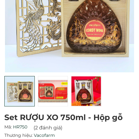
Mã giảm giá:
Ngày hết hạn:
Điều kiện:
Set RƯỢU XO 750ml - Hộp gỗ
Mã:
HR750
(2 đánh giá)
Thương hiệu:
Vacofarm