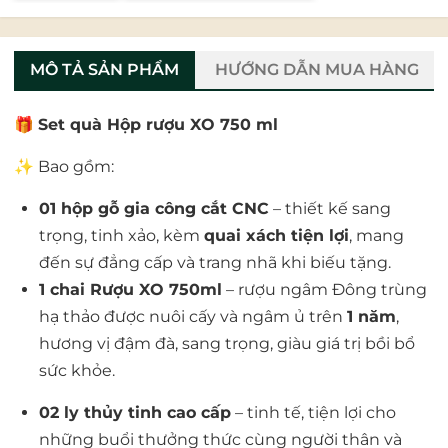
MÔ TẢ SẢN PHẨM
HƯỚNG DẪN MUA HÀNG
🎁
Set quà Hộp rượu XO 750 ml
✨ Bao gồm:
01 hộp gỗ gia công cắt CNC
– thiết kế sang
trọng, tinh xảo, kèm
quai xách tiện lợi
, mang
đến sự đẳng cấp và trang nhã khi biếu tặng.
1 chai Rượu XO 750ml
– rượu ngâm Đông trùng
hạ thảo được nuôi cấy và ngâm ủ trên
1 năm
,
hương vị đậm đà, sang trọng, giàu giá trị bồi bổ
sức khỏe.
02 ly thủy tinh cao cấp
– tinh tế, tiện lợi cho
những buổi thưởng thức cùng người thân và