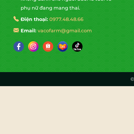
phụ nữ đang mang thai.
Điện thoại:
0977.48.48.66
Email:
vacofarm@gmail.com
©