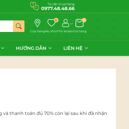
Tư vấn mua hàng
0977.48.48.66
0
Cửa hàng
Yêu thích
Tài khoản
Giỏ hàng
HƯỚNG DẪN
LIÊN HỆ
g và thanh toán đủ 70% còn lại sau khi đã nhận