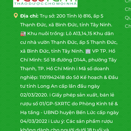
Ch
Ch
Địa chỉ:
Trụ sở: 200 Tỉnh lộ 816, ấp 5
Qu
Thạnh Đức, xã Bình Đức, tỉnh Tây Ninh.
Ch
🏭 Khu nuôi trồng: Lô A13,14,15 Khu dân
cư nhà vườn Thạnh Đức, ấp 5 Thạnh Đức,
xã Bình Đức, tỉnh Tây Ninh. 🏢 VP TP. Hồ
Chí Minh: Số 18 đường D14A, phường Tây
Thạnh, TP. Hồ Chí Minh ℹ️ Mã số doanh
nghiệp: 1101942418 do Sở Kế hoạch & Đầu
tư tỉnh Long An cấp lần đầu ngày
02/03/2020. ℹ️ Giấy phép sản xuất, bán lẻ
rượu số 01/GP-SXRTC do Phòng Kinh tế &
Hạ tầng - UBND huyện Bến Lức cấp ngày
04/03/2022 ℹ️ Lưu ý: Các sản phẩm rượu
không dành cho người dưới 18 tuổi và