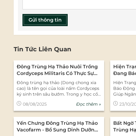
Gửi thông tin
Tin Tức Liên Quan
Đông Trùng Hạ Thảo Nuôi Trồng
Hiện Trạ
Cordyceps Militaris Có Thực Sự
Đang Báo
Tốt Không?
Ngăn Ng
Đông trùng hạ thảo (Dong chong xia
Hiện Trạn
Thảo
cao) là tên gọi của loài nấm Cordyceps
Báo Động 
ký sinh trên sâu bướm. Trong y học cổ
Giúp Ngăn
truyền Trung Quốc, đây là một loại
Đột quỵ, h
Đọc thêm »
08/08/2025
23/10/2
dược liệu quý có tác dụng bổ dưỡng,
máu não, 
hỗ trợ sức khỏe hô hấp, thận, gan, tim
của người 
mạch, tăng cường sinh lý và có khả
trạng đột 
Yến Chưng Đông Trùng Hạ Thảo
Bất Ngờ
năng chống lão hóa. Hiện nay, có hai
càng trở 
loài thuộc giống Cordyceps đang được
trọng. The
Vacofarm - Bổ Sung Dinh Dưỡng
Trùng Hạ
nghiên cứu nhiều để nuôi trồng và
Thế giới (