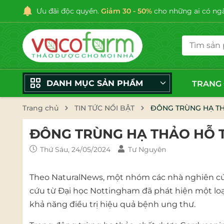
Ưu đãi độc quyền.
Giảm 30 - 50%
cho những ai có ngày
DANH MỤC SẢN PHẨM
TRANG
Trang chủ
TIN TỨC NỔI BẬT
ĐÔNG TRÙNG HẠ TH
ĐÔNG TRÙNG HẠ THẢO HỖ 
Thứ Sáu, 24/05/2024
Tư Nguyên
Theo NaturalNews, một nhóm các nhà nghiên cứ
cứu từ Đại học Nottingham đã phát hiện một loạ
khả năng điều trị hiệu quả bệnh ung thư.