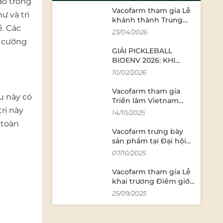
ao trong
Vacofarm tham gia Lễ
ư và trì
khánh thành Trung
ể. Các
tâm Đổi mới sáng tạo
23/04/2026
tỉnh Tây Ninh năm
g cường
2026
GIẢI PICKLEBALL
BIOENV 2026: KHI
DOANH NGHIỆP VÀ
10/02/2026
NHÀ TRƯỜNG CÙNG
"QUYẾT CHIẾN" TRÊN
Vacofarm tham gia
u này có
SÂN ĐẤU
Triển lãm Vietnam
rị này
FoodTech 2025 | Khẳng
14/10/2025
định chất lượng Đông
 toàn
trùng hạ thảo Việt
Vacofarm trưng bày
sản phẩm tại Đại hội
MTTQ Việt Nam xã
07/10/2025
Bình Đức, tỉnh Tây
Ninh (NK 2025-2030)
Vacofarm tham gia Lễ
khai trương Điểm giới
thiệu và bán sản phẩm
25/09/2025
OCOP tại xã Đức Huệ,
Tây Ninh