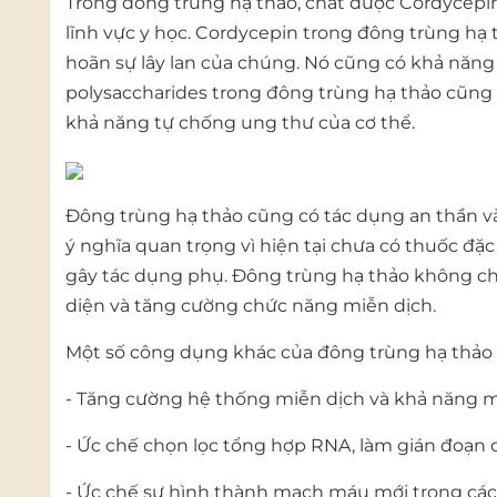
Trong đông trùng hạ thảo, chất dược Cordycepin (
lĩnh vực y học. Cordycepin trong đông trùng hạ 
hoãn sự lây lan của chúng. Nó cũng có khả năng 
polysaccharides trong đông trùng hạ thảo cũng
khả năng tự chống ung thư của cơ thể.
Đông trùng hạ thảo cũng có tác dụng an thần và
ý nghĩa quan trọng vì hiện tại chưa có thuốc đặc 
gây tác dụng phụ. Đông trùng hạ thảo không ch
diện và tăng cường chức năng miễn dịch.
Một số công dụng khác của đông trùng hạ thảo 
- Tăng cường hệ thống miễn dịch và khả năng m
- Ức chế chọn lọc tổng hợp RNA, làm gián đoạn q
- Ức chế sự hình thành mạch máu mới trong cá