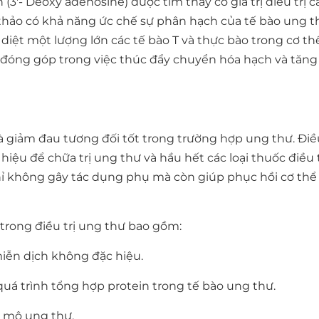
3'- Deoxy adenosine) được tìm thấy có giá trị điều trị c
thảo có khả năng ức chế sự phân hạch của tế bào ung th
diệt một lượng lớn các tế bào T và thực bào trong cơ th
 đóng góp trong việc thúc đẩy chuyển hóa hạch và tăn
 giảm đau tương đối tốt trong trường hợp ung thư. Điề
hiệu để chữa trị ung thư và hầu hết các loại thuốc điều t
ỉ không gây tác dụng phụ mà còn giúp phục hồi cơ thể
trong điều trị ung thư bao gồm:
iễn dịch không đặc hiệu.
uá trình tổng hợp protein trong tế bào ung thư.
c mô ung thư.