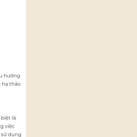
 xu hướng
g hạ thảo
biệt là
g việc
c sử dụng