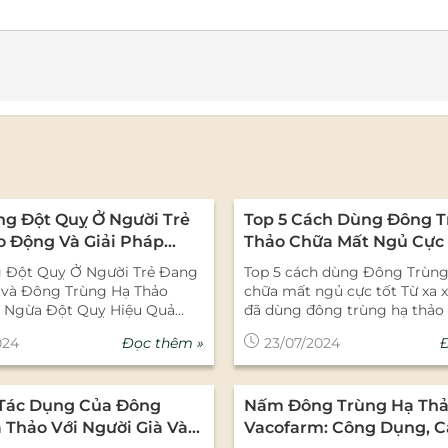
ng Đột Quỵ Ở Người Trẻ
Top 5 Cách Dùng Đông 
 Động Và Giải Pháp
Thảo Chữa Mất Ngủ Cực 
ừa Từ Đông Trùng Hạ
g Đột Quỵ Ở Người Trẻ Đang
Top 5 cách dùng Đông Trùng
và Đông Trùng Hạ Thảo
chữa mất ngủ cực tốt Từ xa 
 Ngừa Đột Quỵ Hiệu Quả
đã dùng đông trùng hạ thảo
ay còn gọi là tai biến mạch
ngủ là phương pháp tự nhiên
Đọc thêm »
024
23/07/2024
vốn được xem là căn bệnh
hiệu quả cao và lành tính với
lớn tuổi. Tuy nhiên, tình
người dùng. Đây là dược liệu
quỵ ở người trẻ đang ngày
hàm lượng dưỡng chất cao, 
 Tác Dụng Của Đông
Nấm Đông Trùng Hạ Thả
nên phổ biến và nghiêm
nhiều axit amin giúp giảm c
o thống kê từ Tổ chức Y tế
thần kinh, thúc đẩy tuần hoà
 Thảo Với Người Già Và
Vacofarm: Công Dụng, C
WHO), khoảng 10-15% các ca
tan mệt mỏi và cải thiện giấ