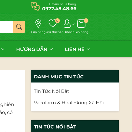
Tư vấn mua hàng
0977.48.48.66
0
Cửa hàng
Yêu thích
Tài khoản
Giỏ hàng
HƯỚNG DẪN
LIÊN HỆ
DANH MỤC TIN TỨC
Tin Tức Nổi Bật
Vacofarm & Hoạt Động Xã Hội
Nghiên
ảo, có
TIN TỨC NỔI BẬT