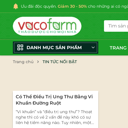
Ưu đãi độc quyền.
Giảm 30 - 50%
cho những ai có ngày
DANH MỤC SẢN PHẨM
TRANG
Trang chủ
TIN TỨC NỔI BẬT
Có Thể Điều Trị Ung Thư Bằng Vi
Khuẩn Đường Ruột
“Vi khuẩn” và “điều trị ung thư”? Thoạt
nghe thì có vẻ 2 vấn đề này khó có sự
liên hệ tiềm năng nào. Tuy nhiên, một
bài viết gần đây trên tạp chí Nature