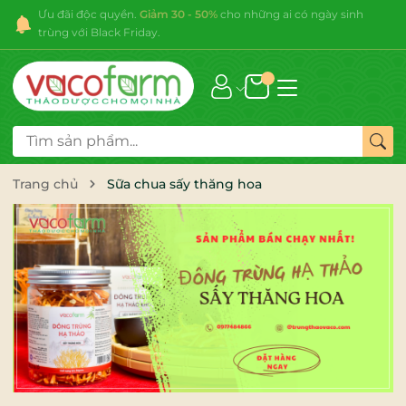
Ưu đãi độc quyền.
Giảm 30 - 50%
cho những ai có ngày sinh
trùng với Black Friday.
Trang chủ
Sữa chua sấy thăng hoa