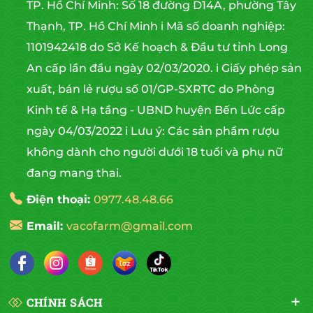
TP. Hồ Chí Minh: Số 18 đường D14A, phường Tây
Thạnh, TP. Hồ Chí Minh ℹ️ Mã số doanh nghiệp:
1101942418 do Sở Kế hoạch & Đầu tư tỉnh Long
An cấp lần đầu ngày 02/03/2020. ℹ️ Giấy phép sản
xuất, bán lẻ rượu số 01/GP-SXRTC do Phòng
Kinh tế & Hạ tầng - UBND huyện Bến Lức cấp
ngày 04/03/2022 ℹ️ Lưu ý: Các sản phẩm rượu
không dành cho người dưới 18 tuổi và phụ nữ
đang mang thai.
Điện thoại:
0977.48.48.66
Email:
vacofarm@gmail.com
CHÍNH SÁCH