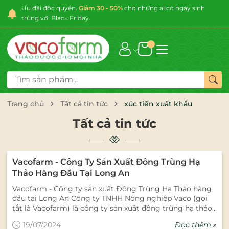
Ưu đãi độc quyền.
Giảm 30 - 50%
cho những ai có ngày sinh
trùng với Black Friday.
Trang chủ
Tất cả tin tức
xúc tiến xuất khẩu
Tất cả tin tức
Vacofarm - Công Ty Sản Xuất Đông Trùng Hạ
Thảo Hàng Đầu Tại Long An
Vacofarm - Công ty sản xuất Đông Trùng Hạ Thảo hàng
đầu tại Long An Công ty TNHH Nông nghiệp Vaco (gọi
tắt là Vacofarm) là công ty sản xuất đông trùng hạ thảo
hàng đầu tại Long An. Nổi tiếng với chất lượng vượt trội
Đọc thêm »
19/07/2024
và quy trình sản xuất hiện đại, Vacofarm luôn hướng đến